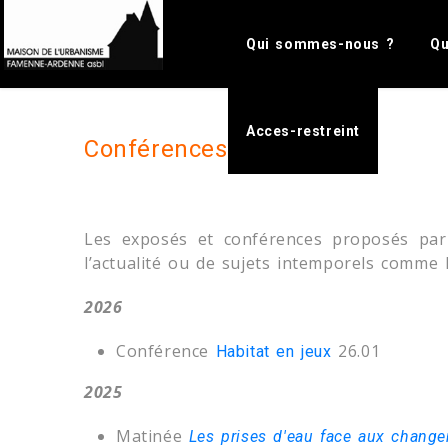
Please e
Qui sommes-nous ?
Qu
Acces-restreint
Conférenc
Les exposés et conférences proposés par
l’actualité ou de sujets intemporels comme 
2026
Conférence
26.01
Habitat en jeux
2025
Matinée
Les prises d'eau face aux chang