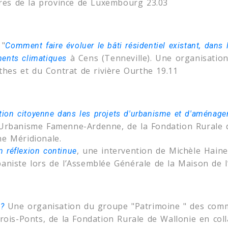
res de la province de Luxembourg 23.03
 "
Comment faire évoluer le bâti résidentiel existant, dans
à Cens (Tenneville). Une organisatio
ents climatiques
hes et du Contrat de rivière Ourthe 19.11
ation citoyenne dans les projets d'urbanisme et d'aménagem
'Urbanisme Famenne-Ardenne, de la Fondation Rurale 
e Méridionale.
, une intervention de Michèle Hain
en réflexion continue
baniste lors de l’Assemblée Générale de la Maison d
Une organisation du groupe "Patrimoine " des com
 ?
 Trois-Ponts, de la Fondation Rurale de Wallonie en co