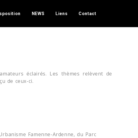
r Slider!
sposition
NEWS
Liens
Contact
mateurs éclairés. Les thèmes relèvent de
u de ceux-ci.
'Urbanisme Famenne-Ardenne, du Parc