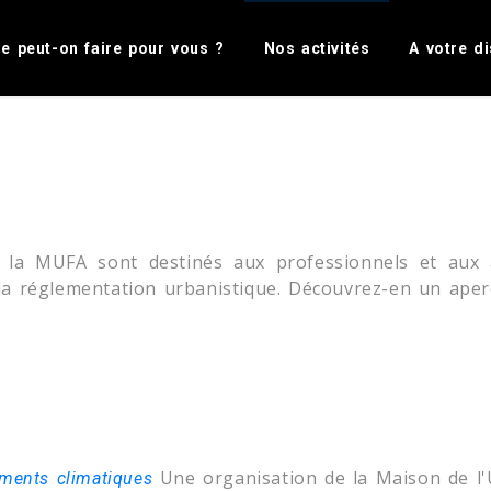
nter Gallery folder name or hide Heade
e peut-on faire pour vous ?
Nos activités
A votre di
es
 la MUFA sont destinés aux professionnels et aux a
la réglementation urbanistique. Découvrez-en un aperç
Une organisation de la Maison de l
ements climatiques