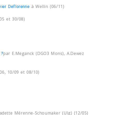
à Wellin (06/11)
ier Deflorenne
05 et 30/08)
par E.Meganck (DGO3 Mons), A.Dewez
 ?
06, 10/09 et 08/10)
adette Mérenne-Schoumaker (Ulg) (12/05)