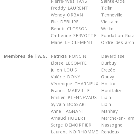
Pierre-Yves FAYS
Sainte-Ode
Freddy LAURENT
Tellin
Wendy ORBAN
Tenneville
Elie DEBLIRE
Vielsalm
Benoit CLOSSON
Wellin
Catherine SERVOTTE
Fondation Rura
Marie LE CLEMENT
Ordre des arch
Membres de l'A.G.
Patricia PONCIN
Daverdisse
Eloïse LECOMTE
Durbuy
Julien LOUIS
Erezée
Valérie DONY
Gouvy
Véronique CHARNEUX
Hotton
Francis MARVILLE
Houffalize
Emilien PLENNEVAUX
Libin
Sylvain BOSSART
Libin
Anne FAGNANT
Manhay
Arnaud HUBERT
Marche-en-Fa
Serge DEMORTIER
Nassogne
Laurent NOIRHOMME
Rendeux