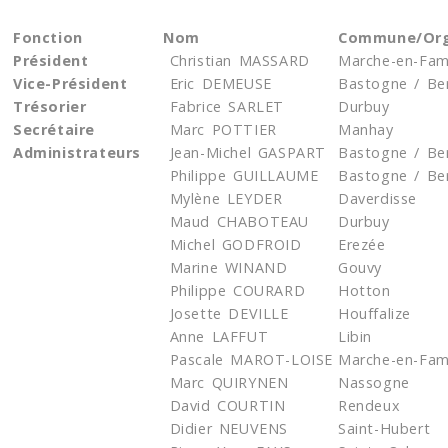
Fonction
Nom
Commune/Or
Président
Christian MASSARD
Marche-en-Fa
Vice-Président
Eric DEMEUSE
Bastogne / Be
Trésorier
Fabrice SARLET
Durbuy
Secrétaire
Marc POTTIER
Manhay
Administrateurs
Jean-Michel GASPART
Bastogne / B
Philippe GUILLAUME
Bastogne / Be
Mylène LEYDER
Daverdisse
Maud CHABOTEAU
Durbuy
Michel GODFROID
Erezée
Marine WINAND
Gouvy
Philippe COURARD
Hotton
Josette DEVILLE
Houffalize
Anne LAFFUT
Libin
Pascale MAROT-LOISE
Marche-en-Fa
Marc QUIRYNEN
Nassogne
David COURTIN
Rendeux
Didier NEUVENS
Saint-Hubert