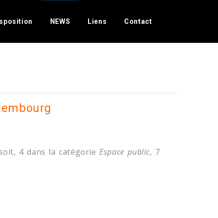
r Slider!
sposition
NEWS
Liens
Contact
uxembourg
soit, 4 dans la catégorie
Espace public
, 7