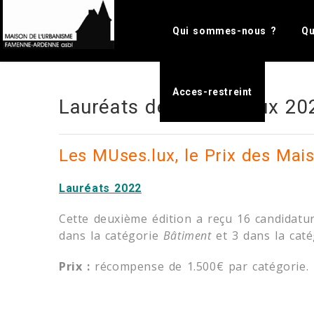
Please e
Qui sommes-nous ?
Qu
Acces-restreint
Lauréats des MUses.lux 20
Les MUses.lux, le Prix des Ma
Lauréats 2022
Cette deuxième édition a reçu 16 candidatur
dans la catégorie
Bâtiment
et 3 dans la cat
Prix :
récompense de 1.500€ par catégorie.