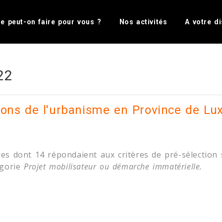
nter Gallery folder name or hide Heade
e peut-on faire pour vous ?
Nos activités
A votre di
22
isons de l'urbanisme en Province de L
es dont 14 répondaient aux critères de pré-sélection 
égorie
Projet mobilisateur ou démarche immatérielle.