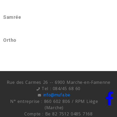
Samrée
Ortho
Rue des Carmes 26 -- 6900 Marche-en-Famenne
Tel : 084/45 68 60
info@mufa.be
N° entreprise : 860 602 806 / RPM Liège
(Marche)
Compte : Be 82 7512 0485 7168