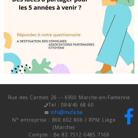
Rue des Carmes 26 -- 6900 Marche-en-Famenne
Tel : 084/45 68 60
info@mufa.be
N° entreprise : 860 602 806 / RPM Liège
(Marche)
Compte : Be 82 7512 0485 7168